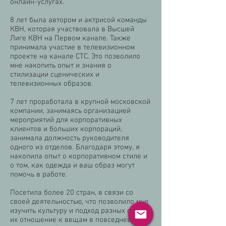
онлайн-услугах.
8 лет была автором и актрисой команды
КВН, которая участвовала в Высшей
Лиге КВН на Первом канале. Также
принимала участие в телевизионном
проекте на канале СТС. Это позволило
мне накопить опыт и знания о
стилизации сценических и
телевизионных образов.
7 лет проработала в крупной московской
компании, занимаясь организацией
мероприятий для корпоративных
клиентов и больших корпораций,
занимала должность руководителя
одного из отделов. Благодаря этому, я
накопила опыт о корпоративном стиле и
о том, как одежда и ваш образ могут
помочь в работе.
Посетила более 20 стран, в связи со
своей деятельностью, что позволило мне
изучить культуру и подход разных стран,
их отношение к вещам в повседневной